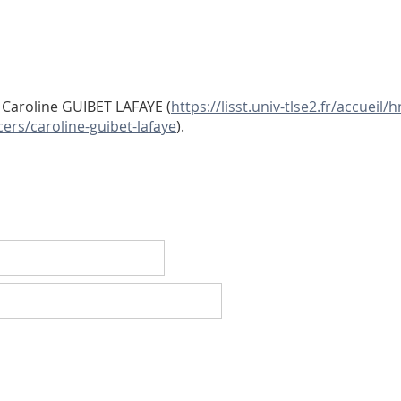
 Caroline GUIBET LAFAYE (
https://lisst.univ-tlse2.fr/accueil
ers/caroline-guibet-lafaye
).