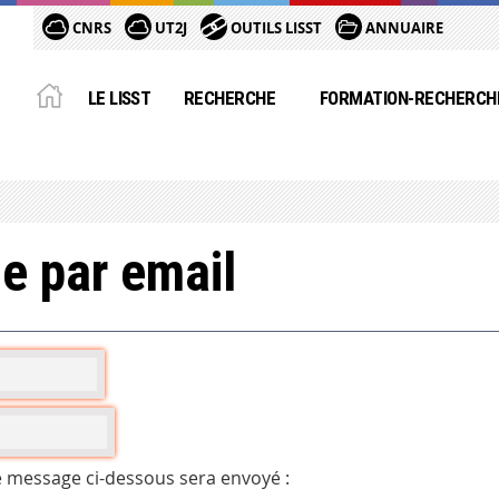
CNRS
UT2J
OUTILS LISST
ANNUAIRE
LE LISST
RECHERCHE
FORMATION-RECHERCH
e par email
e message ci-dessous sera envoyé :