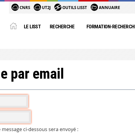
CNRS
UT2J
OUTILS LISST
ANNUAIRE
LE LISST
RECHERCHE
FORMATION-RECHERCH
e par email
e message ci-dessous sera envoyé :