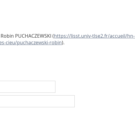
: Robin PUCHACZEWSKI (
https://lisst.univ-tlse2.fr/accueil/
nes-cieu/puchaczewski-robin
).