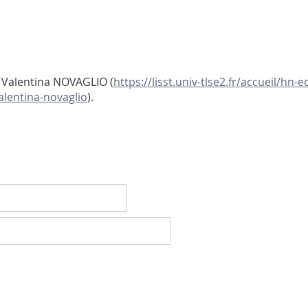
 Valentina NOVAGLIO (
https://lisst.univ-tlse2.fr/accueil/hn-
lentina-novaglio
).