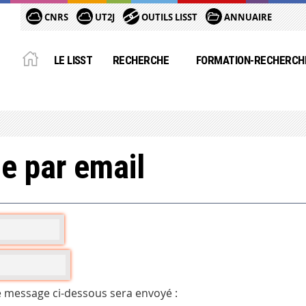
CNRS
UT2J
OUTILS LISST
ANNUAIRE
LE LISST
RECHERCHE
FORMATION-RECHERCH
e par email
e message ci-dessous sera envoyé :