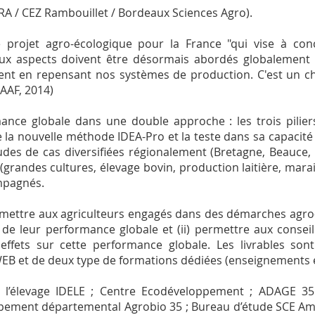
NRA / CEZ Rambouillet / Bordeaux Sciences Agro).
le projet agro-écologique pour la France "qui vise à co
x aspects doivent être désormais abordés globalement et
ment en repensant nos systèmes de production. C'est un c
MAAF, 2014)
nce globale dans une double approche : les trois piliers 
e la nouvelle méthode IDEA-Pro et la teste dans sa capacit
es de cas diversifiées régionalement (Bretagne, Beauce, 
randes cultures, élevage bovin, production laitière, maraic
mpagnés.
permettre aux agriculteurs engagés dans des démarches agro
e leur performance globale et (ii) permettre aux consei
urs effets sur cette performance globale. Les livrables s
 WEB et de deux type de formations dédiées (enseignements e
de l’élevage IDELE ; Centre Ecodéveloppement ; ADAGE 3
oupement départemental Agrobio 35 ; Bureau d’étude SCE 