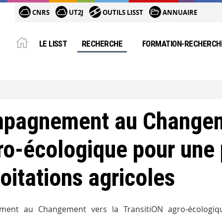
CNRS
UT2J
OUTILS LISST
ANNUAIRE
LE LISST
RECHERCHE
FORMATION-RECHERCH
pagnement au Changem
gro-écologique pour une
oitations agricoles
ent au Changement vers la TransitiON agro-écologiq