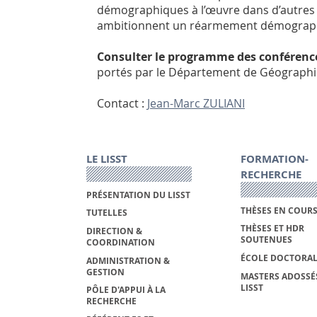
démographiques à l’œuvre dans d’autres so
ambitionnent un réarmement démograp
Consulter le programme des conférence
portés par le Département de Géograph
Contact :
Jean-Marc ZULIANI
LE LISST
FORMATION-
RECHERCHE
PRÉSENTATION DU LISST
THÈSES EN COUR
TUTELLES
THÈSES ET HDR
DIRECTION &
SOUTENUES
COORDINATION
ÉCOLE DOCTORAL
ADMINISTRATION &
GESTION
MASTERS ADOSSÉ
LISST
PÔLE D'APPUI À LA
RECHERCHE