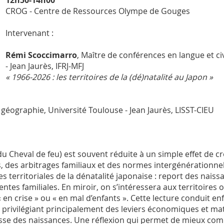
12h50-14h00
CROG - Centre de Ressources Olympe de Gouges
Intervenant :
Rémi Scoccimarro
, Maître de conférences en langue et ci
- Jean Jaurès, IFRJ-MFJ
« 1966-2026 : les territoires de la (dé)natalité au Japon »
géographie, Université Toulouse - Jean Jaurès, LISST-CIEU
 Cheval de feu) est souvent réduite à un simple effet de cr
s, des arbitrages familiaux et des normes intergénérationnel
s territoriales de la dénatalité japonaise : report des naiss
ntes familiales. En miroir, on s’intéressera aux territoires o
 en crise » ou « en mal d’enfants ». Cette lecture conduit enfi
 privilégiant principalement des leviers économiques et maté
baisse des naissances. Une réflexion qui permet de mieux c