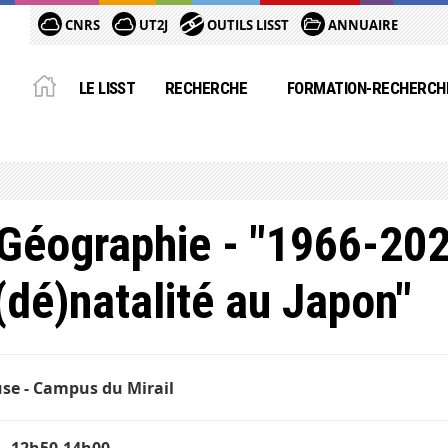
CNRS
UT2J
OUTILS LISST
ANNUAIRE
LE LISST
RECHERCHE
FORMATION-RECHERCH
 Géographie - "1966-202
 (dé)natalité au Japon"
se - Campus du Mirail