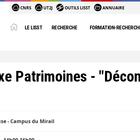
CNRS
UT2J
OUTILS LISST
ANNUAIRE
LE LISST
RECHERCHE
FORMATION-RECHERCH
xe Patrimoines - "Décon
se - Campus du Mirail