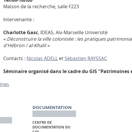
14h00-16h00
Maison de la recherche, salle F223
Intervenante :
Charlotte Gasc
, IDEAS, Aix-Marseille Université
« Déconstruire la ville colonisée : les pratiques patrimoniale
d'Hébron / al-Khalil »
Contacts :
Nicolas ADELL
et
Sébastien RAYSSAC
Séminaire organisé dans le cadre du GIS "Patrimoines 
ines
DOCUMENTATION
CENTRE DE
DOCUMENTATION DU
S
CAS