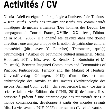
Activités / CV
Nicolas Adell enseigne l’anthropologie à l’université de Toulouse
– Jean Jaurès. Après des travaux consacrés aux communautés
initiatiques de métiers artisanaux (
Des hommes des Devoir. Les
compagnons du Tour de France, XVIII
e
– XX
e
siècle
, Éditions
de la MSH, 2008), il a orienté ses travaux dans une double
direction : une analyse critique de la notion de patrimoine culturel
immatériel ([dir., avec Y. Pourcher]
Transmettre, quel(s)
patrimoine(s) ? Autour du patrimoine culturel immatériel
, Michel
Houdiard, 2011 ; [dir., avec R. Bendix, C. Bortolotto et M.
Tauschek],
Between Imagined Communities and Communities of
Practice. Participation, Territory and the Making of Heritage
,
Universitätverlag Göttingen, 2015) d’un côté, et une
anthropologie des savoirs et des savants (
Anthropologie des
savoirs
, Armand Colin, 2011 ; [dir. avec Jérôme Lamy]
Ce que la
science fait la v
ie, Éditions du CTHS, 2016) de l’autre. Il se
consacre à présent à une anthropologie des réflexivités dans le
monde contemporain, développée à partir des mondes savants
(dir.,
La vie savante
, PUF, 2022) et artisanaux (
La vie-devant-soi
,