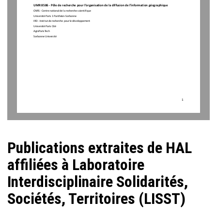
UMR 8586 
-
Pôle de 
r
echerche pour l’
o
rganisation de la diffusion de l’
i
nformation 
g
éographique 
CNRS 
-
Centre national de la recherche scientifique
Université Paris 1 Panthéon
-
Sorbonne
IRD 
-
Institut de recherche pour le développement
Université Paris Cité
AgroParisTech
Sorbonne Université
1
Publications extraites de HAL
affiliées à Laboratoire
Interdisciplinaire Solidarités,
Sociétés, Territoires (LISST)