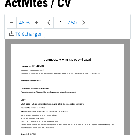
Activités / CV
48 %
/
50
Télécharger
CURRICULUM VITÆ
(
au 
0
9
avril
202
5
)
Emmanuel CHAUVIN
emmanuel.chauvin@univ
-
tlse2.fr
Université Toulouse Jean Jaurès 
-
Maison de la Recherche 
-
LISST 
-
5, Allées A. Machado 31058 TOULOUSE CEDEX 9
Maître de conférences
Université Toulouse Jean Jaurès
Département de 
G
éographie, 
a
ménagement et 
e
nvironnement
LISST
UMR 5193 
-
Laboratoire 
i
nterdisciplinaire 
s
olidarités, 
s
ociétés, 
t
erritoires
Équipe Dynamiques rurales
Axe transversal Mondialisations, mobilités, circulations
CNRS 
-
Centre national de la recherche scientifique
Université Toulouse 
-
Jean Jaurès
EHESS 
-
École des hautes études en sciences sociales
ENSFEA 
-
Établissement d’enseignement supérieur au service de la formation, de la recherche et de l’appui à l’enseignement agricole
Institut national universitaire 
-
INU Champollion
Associé à 
PRODIG