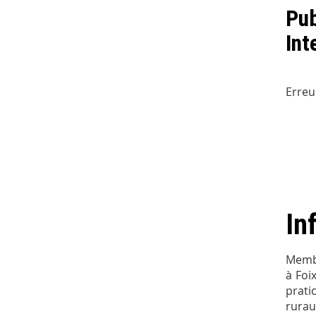
Pub
Int
Erreu
In
Membr
à Foi
prati
rurau