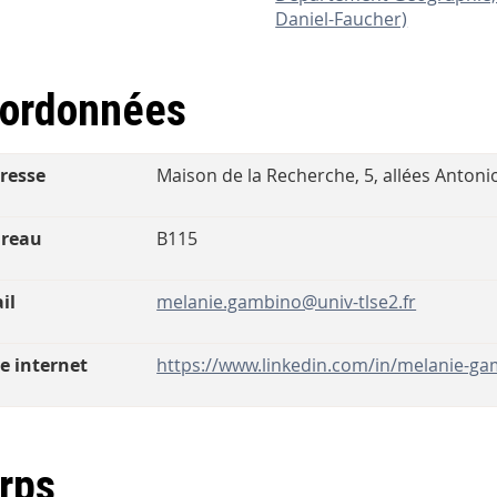
Daniel-Faucher)
ordonnées
resse
Maison de la Recherche, 5, allées Ant
reau
B115
il
melanie.gambino@univ-tlse2.fr
te internet
https://www.linkedin.com/in/melanie-ga
rps