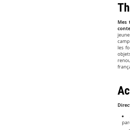
Th
Mes t
cont
jeune
campa
les f
objet
renou
frança
Ac
Direc
par