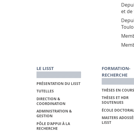
Depui
et de
Depui
Toulo
Membr
Membr
LE LISST
FORMATION-
RECHERCHE
PRÉSENTATION DU LISST
THÈSES EN COUR
TUTELLES
THÈSES ET HDR
DIRECTION &
SOUTENUES
COORDINATION
ÉCOLE DOCTORAL
ADMINISTRATION &
GESTION
MASTERS ADOSSÉ
LISST
PÔLE D'APPUI À LA
RECHERCHE