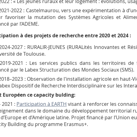
2022 : « Les jeunes ruraux et leur logement : évolutions, usag
2021-2022 : Castelmaurou, vers une expérimentation à d’un
r favoriser la mutation des Systèmes Agricoles et Alimen
ancé par l’ADEME.
cipation à des projets de recherche entre 2020 et 2024 :
2024-2027 : RURALIR-JEUNES (RURALités Innovantes et Résili
versité de Toulouse.
2019-2021 : Les services publics dans les territoires de 
ancé par le Labex Structuration des Mondes Sociaux (SMS).
2018–2023 : Observation de l'installation agricole en haut-Vicd
Labex Dispositif de Recherche Interdisciplinaire sur les Int
t Européen ce capacity bulding:
- 2021 :
Participation à EARTH
visant à renforcer les connai
eignement dans le domaine du développement territorial rur
d’Europe et d’Amérique latine. Projet financé par l’Union e
ity Building
du programme Erasmus+.