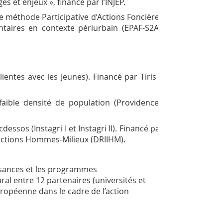
es et enjeux », financé par l’INJEP.
e méthode Participative d’Actions Foncières
taires en contexte périurbain (EPAF-S2A).
entes avec les Jeunes). Financé par Tiris –
faible densité de population (Providence).
essos (Instagri I et Instagri II). Financé par
eractions Hommes-Milieux (DRIIHM).
ssances et les programmes
al entre 12 partenaires (universités et
uropéenne dans le cadre de l’action