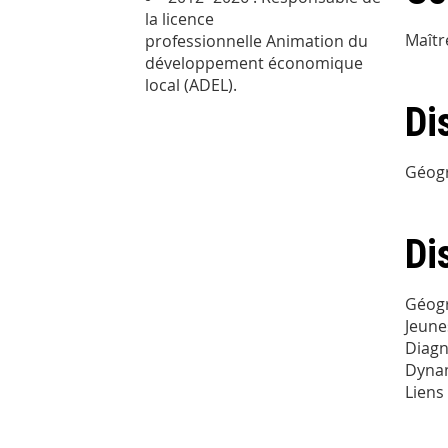
la licence
Maîtr
professionnelle Animation du
développement économique
local (ADEL).
Di
Géog
Di
Géogr
Jeune
Diagno
Dynam
Liens 