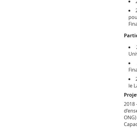
pou
Fin
Parti
Uni
Fin
le 
Proje
2018 
d’ens
ONG) 
Capac