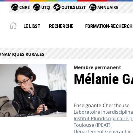
CNRS
UT2J
OUTILS LISST
ANNUAIRE
LE LISST
RECHERCHE
FORMATION-RECHERCH
YNAMIQUES RURALES
Membre permanent
Mélanie 
Enseignante-Chercheuse
Laboratoire Interdisciplinai
Institut Pluridisciplinaire
Toulouse (IPEAT)
Département Géographie,