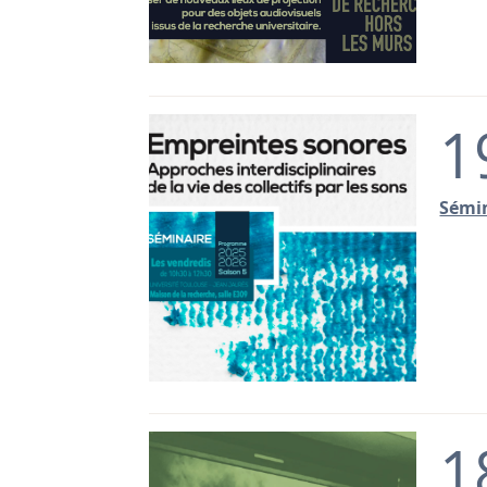
1
Sémin
1