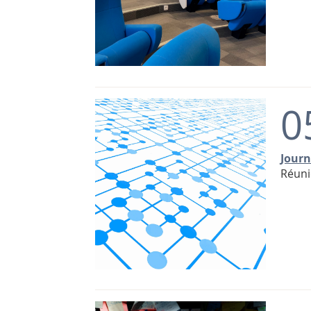
0
Journ
Réuni