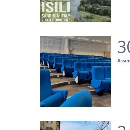
3
Assem