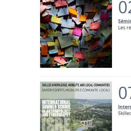
0
Sémin
Les r
0
Inter
Skill