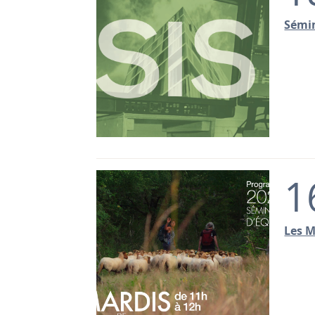
Sémin
1
Les M