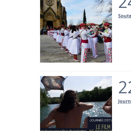
2
Soute
2
Journ