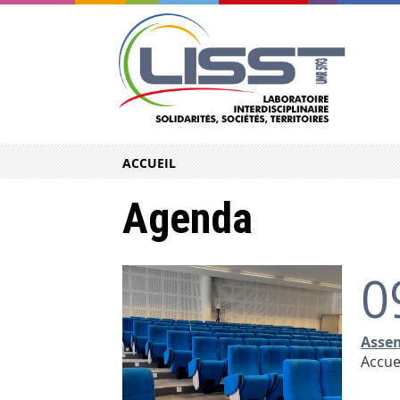
ACCUEIL
Agenda
0
Assem
Accue