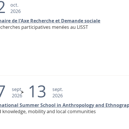
2
oct.
2026
aire de l'Axe Recherche et Demande sociale
echerches participatives menées au LISST
7
13
sept.
sept.
2026
2026
national Summer School in Anthropology and Ethnogra
ed knowledge, mobility and local communities