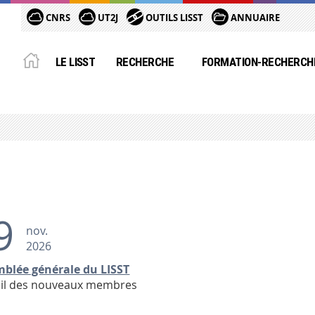
CNRS
UT2J
OUTILS LISST
ANNUAIRE
LE LISST
RECHERCHE
FORMATION-RECHERCH
9
nov.
2026
blée générale du LISST
il des nouveaux membres