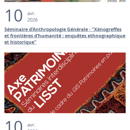
10
avr.
2026
Séminaire d’Anthropologie Générale - "Xénogreffes
et frontières d’humanité : enquêtes ethnographique
et historique"
10
avr.