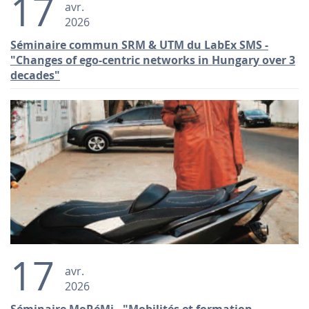
17
avr.
2026
Séminaire commun SRM & UTM du LabEx SMS -
"Changes of ego-centric networks in Hungary over 3
decades"
17
avr.
2026