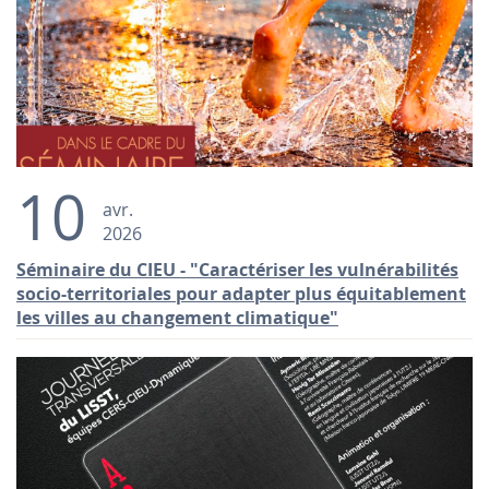
10
avr.
2026
Séminaire du CIEU - "Caractériser les vulnérabilités
socio-territoriales pour adapter plus équitablement
les villes au changement climatique"